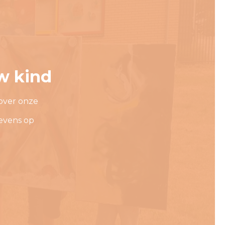
w kind
over onze
evens op