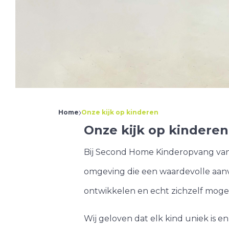
Bouwmeesterbuu
Tussen de Vaarte
Het Bouwhoekje
Bouwmeesterbuu
Home
Onze kijk op kinderen
Onze kijk op kinderen
Bij Second Home Kinderopvang vang
omgeving die een waardevolle aanvu
ontwikkelen en echt zichzelf mogen
Wij geloven dat elk kind uniek is 