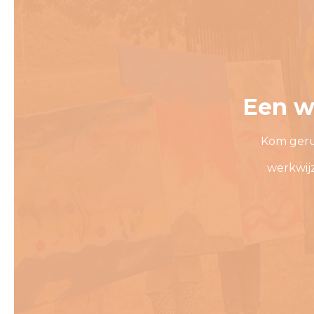
Een w
Kom geru
werkwij