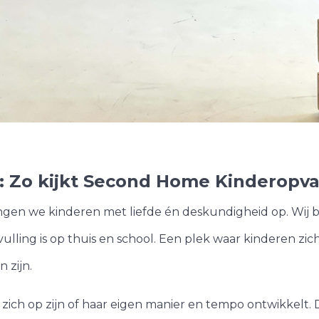
rt
n
Muziekwijk
Noorderplassen-
Het Spectrum
rt
Regenboogbuur
: Zo kijkt Second Home Kinderopva
en we kinderen met liefde én deskundigheid op. Wij bi
lling is op thuis en school. Een plek waar kinderen zi
 zijn.
en zich op zijn of haar eigen manier en tempo ontwikkelt