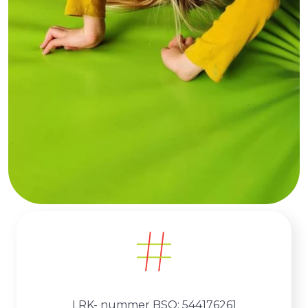
LRK- nummer BSO: 544176261