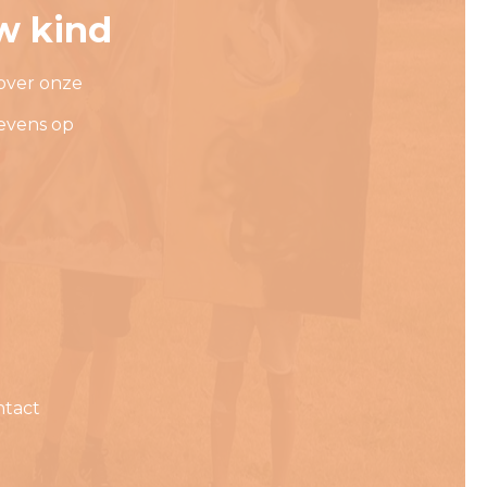
w kind
over onze
evens op
ntact