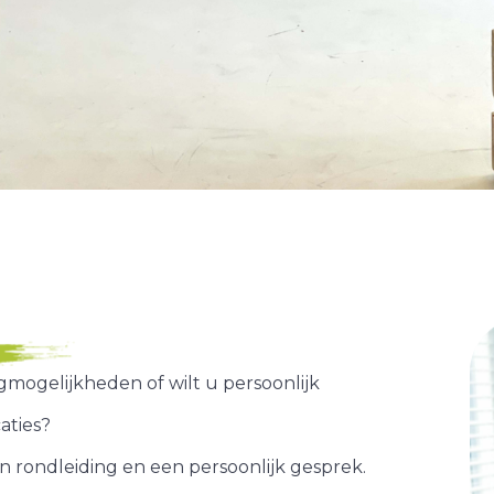
rt
n
Muziekwijk
Noorderplassen-
Het Spectrum
rt
Regenboogbuur
ogelijkheden of wilt u persoonlijk
aties?
n rondleiding en een persoonlijk gesprek.