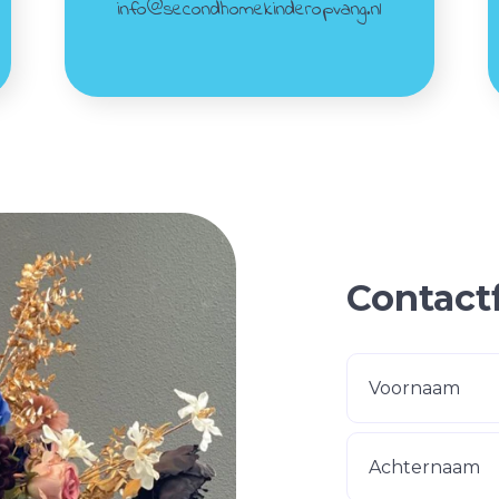
info@secondhomekinderopvang.nl
Contact
Voornaam
Achternaam