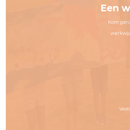
Een w
Kom geru
werkwij
Vest