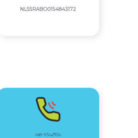
NL55RABO0154843172
036-7502950