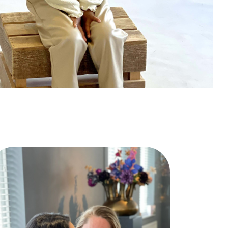
West
t