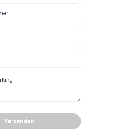
mer
rking