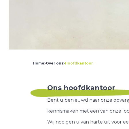
Bouwmeesterbuu
Tussen de Vaarte
Het Bouwhoekje
Bouwmeesterbuu
Home
Over ons
Hoofdkantoor
Ons hoofdkantoor
Bent u benieuwd naar onze opvangm
kennismaken met een van onze loc
Wij nodigen u van harte uit voor ee