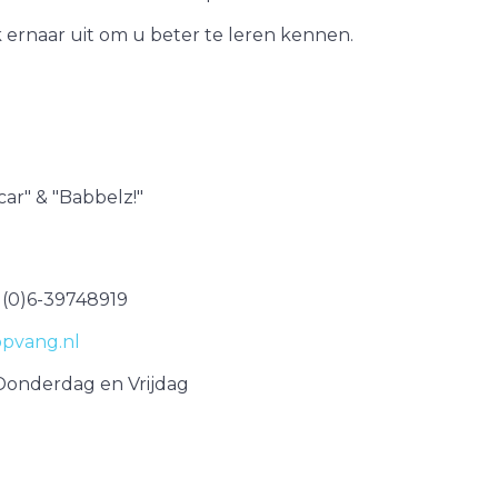
k ernaar uit om u beter te leren kennen.
ar" & "Babbelz!"
1(0)6-39748919
pvang.nl
Donderdag en Vrijdag