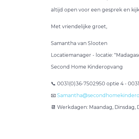
altijd open voor een gesprek en kij
Met vriendelijke groet,
Samantha van Slooten
Locatiemanager - locatie: "Madagasc
Second Home Kinderopvang
📞 0031(0)36-7502950 optie 4 - 003
📧
Samantha@secondhomekindero
📆 Werkdagen: Maandag, Dinsdag, 