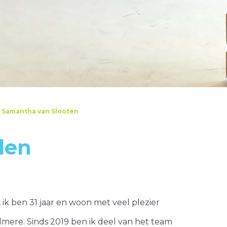
rt
n
Muziekwijk
Noorderplassen-
Het Spectrum
rt
Regenboogbuur
 Samantha van Slooten
len
ik ben 31 jaar en woon met veel plezier
mere. Sinds 2019 ben ik deel van het team