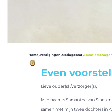
Bouwmeesterbuu
Tussen de Vaarte
Het Bouwhoekje
Bouwmeesterbuu
Home
Vestigingen
Madagascar
Locatiemanager
Even voorstel
Lieve ouder(s) /verzorger(s),
Mijn naam is Samantha van Slooten, 
samen met mijn twee dochters in Al