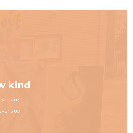
w kind
over onze
evens op