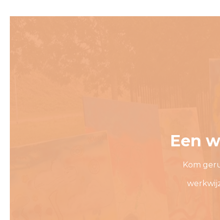
Een w
Kom geru
werkwij