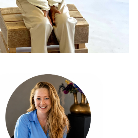
West
t